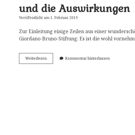
und die Auswirkungen
Veröffentlicht am 1. Februar 2019
Zur Einleitung einige Zeilen aus einer wundersc
Giordano-Bruno-Stiftung: Es ist die wohl vornehm
Der
Weiterlesen
Kommentar hinterlassen
Missbrauch
der
Kinder
als
Ideologieträger
–
und
die
Auswirkungen