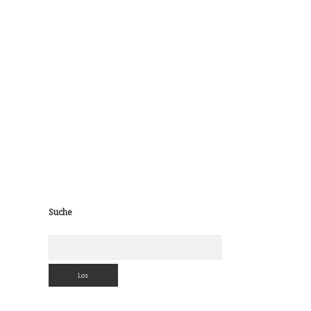
Sidebar
Suche
Suchen