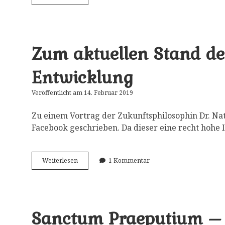
gibt
es
schlecht
ausgießende
Kannen?
Zum aktuellen Stand de
Entwicklung
Veröffentlicht am 14. Februar 2019
Zu einem Vortrag der Zukunftsphilosophin Dr. Na
Facebook geschrieben. Da dieser eine recht hohe
Zum
Weiterlesen
1 Kommentar
aktuellen
Stand
der
KI
und
Sanctum Praeputium – d
ihrer
weiteren