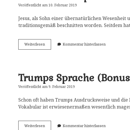
Entwicklung
Veröffentlicht am 10. Februar 2019
Jesus, als Sohn einer übernatürlichen Wesenheit u
traditionsgemäß beschnitten worden. Seitdem hat
Sanctum
Weiterlesen
Kommentar hinterlassen
Praeputium
–
die
heilige
Vorhaut
Trumps Sprache (Bonus:
Jesu
Veröffentlicht am 9. Februar 2019
Schon oft haben Trumps Ausdrucksweise und die 
Vokabular ist erwiesenermaßen wesentlich magere
Trumps
Weiterlesen
Kommentar hinterlassen