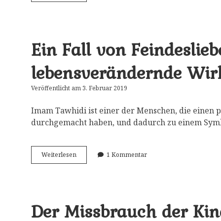
Sprache
(Bonus:
übersetzte
Äußerungen)
Ein Fall von Feindeslie
lebensverändernde Wi
Veröffentlicht am 3. Februar 2019
Imam Tawhidi ist einer der Menschen, die einen 
durchgemacht haben, und dadurch zu einem Symb
Ein
Weiterlesen
1 Kommentar
Fall
von
Feindesliebe
und
seine
Der Missbrauch der Kind
lebensverändernde
Wirkung