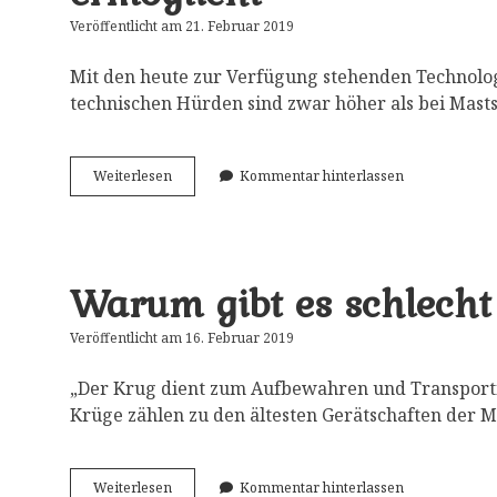
Veröffentlicht am 21. Februar 2019
Mit den heute zur Verfügung stehenden Technolog
technischen Hürden sind zwar höher als bei Mast
Wie
Weiterlesen
Kommentar hinterlassen
Technologie
eine
nicht-
stürzbare
Diktatur
Warum gibt es schlech
ermöglicht
Veröffentlicht am 16. Februar 2019
„Der Krug dient zum Aufbewahren und Transporti
Krüge zählen zu den ältesten Gerätschaften der 
Warum
Weiterlesen
Kommentar hinterlassen