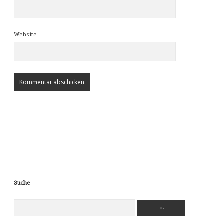
Website
Sidebar
Suche
Suchen